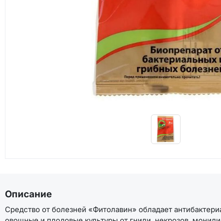
Описание
Средство от болезней «Фитолавин» обладает антибактер
овощные и плодовые культуры от гнили, некрозов, монили