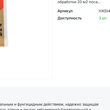
обработки 20 м2 поса...
Артикул
НХ00
Доступность
3 шт.
иальным и фунгицидным действием, надежно защищая
оза, парши и других заболеваний бактериальной и