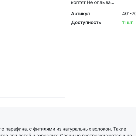
коптят Не оплыва...
Артикул
401-7
Доступность
11 шт.
го парафина, с фитилями из натуральных волокон. Такие
ов для детей и взрослых. Свечи не растрескиваются и не