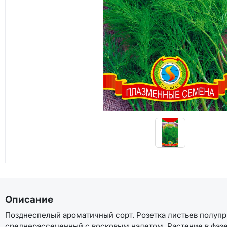
Описание
Позднеспелый ароматичный сорт. Розетка листьев полупр
среднерассеченный с восковым налетом. Растение в фазе 