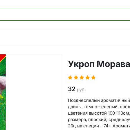
Укроп Морава
32
руб.
Позднеспелый ароматичный с
длины, темно-зеленый, сре
цветения высотой 100-110см
размера, плоский, среднелу
20г, на специи – 74г. Аром