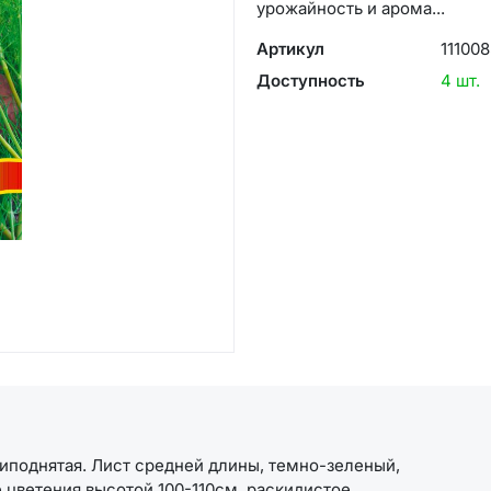
урожайность и арома...
Артикул
11100
Доступность
4 шт.
иподнятая. Лист средней длины, темно-зеленый,
цветения высотой 100-110см, раскидистое,