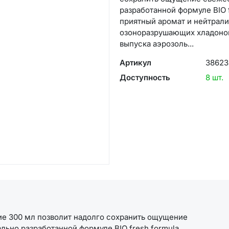
разработанной формуле BIO f
приятный аромат и нейтрали
озоноразрушающих хладонов.
выпуска аэрозоль...
Артикул
38623
Доступность
8 шт.
е 300 мл позволит надолго сохранить ощущение
льно разработанной формуле BIO fresh formula