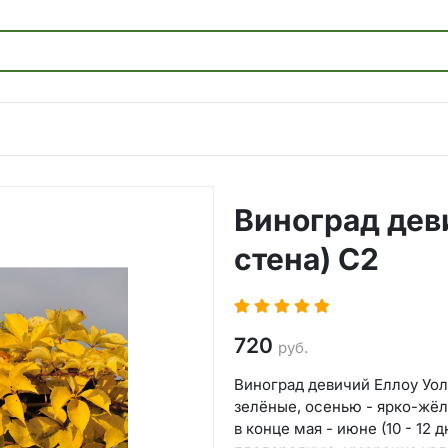
Виноград дев
стена) С2
720
руб.
Виноград девичий Еллоу Уолл
зелёные, осенью - ярко-жёл
в конце мая - июне (10 - 12