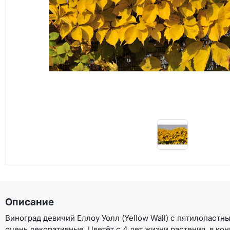
Описание
Виноград девичий Еллоу Уолл (Yellow Wall) с пятилопастн
очень декоративные. Цветёт с 4 лет жизни растения, в конц