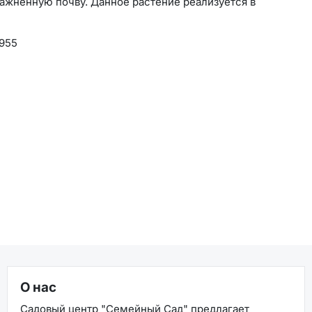
ажнённую почву. Данное растение реализуется в
955
О нас
Садовый центр "Семейный Сад" предлагает