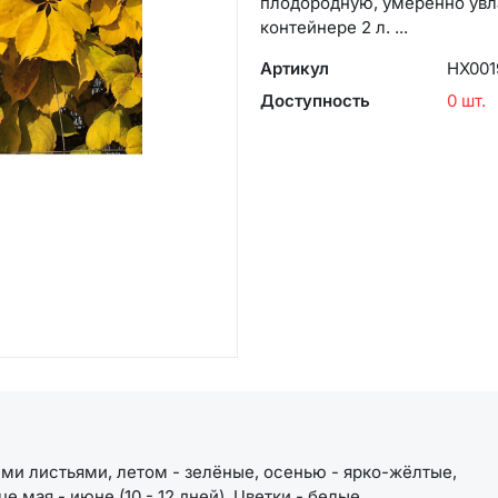
плодородную, умеренно увл
контейнере 2 л. ...
Артикул
НХ001
Доступность
0 шт.
ыми листьями, летом - зелёные, осенью - ярко-жёлтые,
е мая - июне (10 - 12 дней). Цветки - белые,