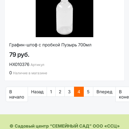
Графин-штоф с пробкой Пузырь 700мл
79 руб.
НХ010376
Артикул
0
Наличие в магазине
В
Назад
1
2
3
4
5
Вперед
В
начало
кон
© Садовый центр “СЕМЕЙНЫЙ САД” ООО «ССЦ»