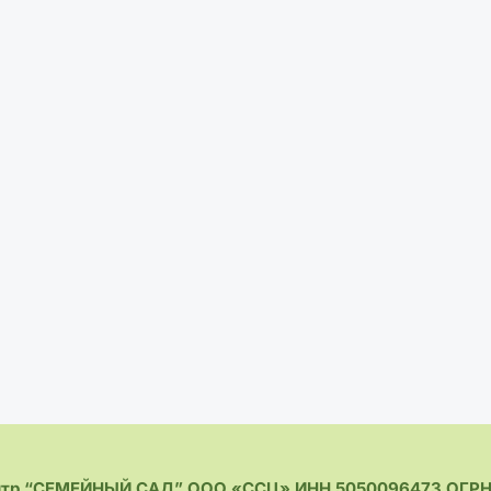
нтр “СЕМЕЙНЫЙ САД” ООО «ССЦ» ИНН 5050096473 ОГРН 