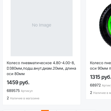
Колесо пневматическое 4.80-4.00-8,
Колесо пне
D380мм,подш.внут.диам.20мм, длина
оси 90мм 
оси 80мм
1315 руб
1459 руб.
68972
Артик
689575
Артикул
2
Наличие в 
2
Наличие в магазине