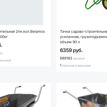
ительная 2пн.кол.Belamos
Тачка садово-строительна
200кг
усиленная, грузоподъемно
объем 90 л
б.
6359 руб.
ул
689183
Артикул
магазине
1
Наличие в магазине