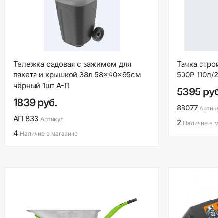
Тележка садовая с зажимом для
Тачка стро
пакета и крышкой 38л 58×40×95см
500P 110л/
чёрный 1шт А-П
5395 ру
1839 руб.
88077
Артик
АП 833
Артикул
2
Наличие в 
4
Наличие в магазине