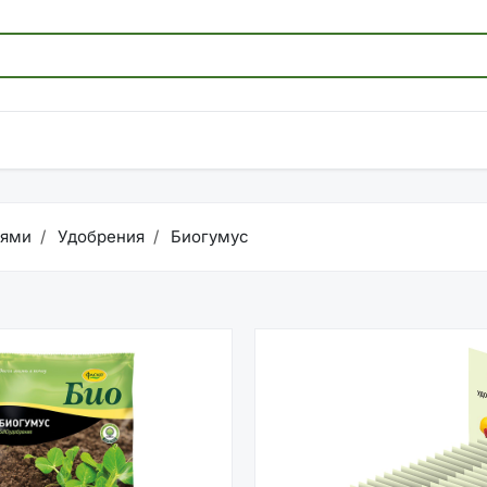
иями
Удобрения
Биогумус