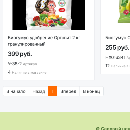
Биогумус удобрение Оргавит 2 кг
Биогумус О
гранулированный
255 руб.
399 руб.
НХ016341
А
У-38-2
Артикул
12
Наличие в
4
Наличие в магазине
В начало
Назад
1
Вперед
В конец
© Садовый це