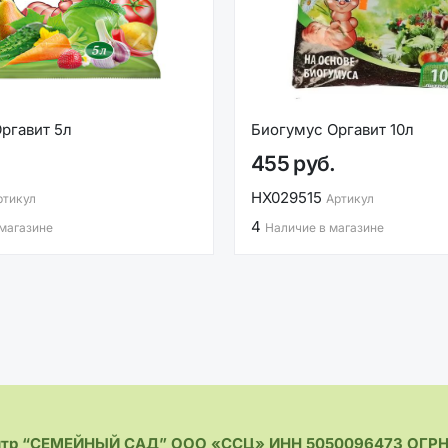
ргавит 5л
Биогумус Оргавит 10л
455 руб.
НХ029515
ртикул
Артикул
4
 магазине
Наличие в магазине
нтр “СЕМЕЙНЫЙ САД” ООО «ССЦ» ИНН 5050096473 ОГРН 