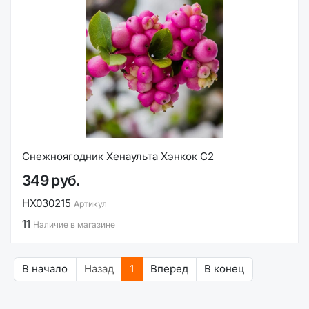
Снежноягодник Хенаульта Хэнкок С2
349 руб.
НХ030215
Артикул
11
Наличие в магазине
В начало
Назад
1
Вперед
В конец