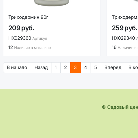
Триходермин 90г
Триходерма
209 руб.
259 руб.
НХ029360
НХ029340
Артикул
12
16
Наличие в магазине
Наличие в
В начало
Назад
1
2
3
4
5
Вперед
В к
© Садовый це