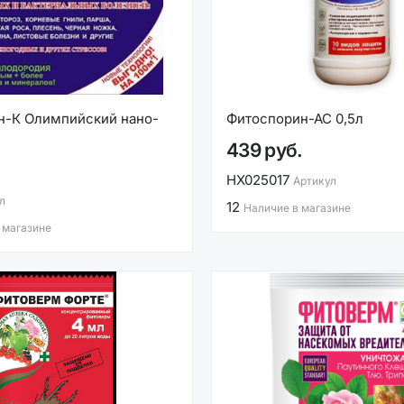
н-К Олимпийский нано-
Фитоспорин-АС 0,5л
439 руб.
НХ025017
Артикул
л
12
Наличие в магазине
 магазине