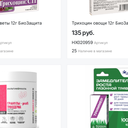
веты 12г БиоЗащита
Трихоцин овощи 12г БиоЗ
135 руб.
НХ020959
ртикул
Артикул
25
магазине
Наличие в магазине