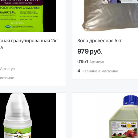
сная гранулированная 2кг
Зола древесная 5кг
ла
979 руб.
015/1
Артикул
Артикул
4
Наличие в магазине
агазине