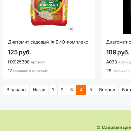
Диатомит садовый 1л БИО-комплекс
Диатомит с
125 руб.
109 руб.
НХ025398
A033
Артикул
Артику
17
28
Наличие в магазине
Наличие в
В начало
Назад
1
2
3
4
5
Вперед
В к
© Садовый це