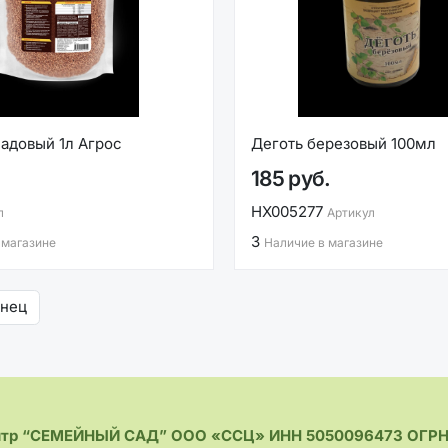
адовый 1л Агрос
Деготь березовый 100мл
185 руб.
НХ005277
л
Артикул
3
 магазине
Наличие в магазине
онец
нтр “СЕМЕЙНЫЙ САД” ООО «ССЦ» ИНН 5050096473 ОГРН 