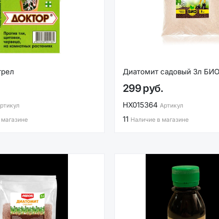
трел
Диатомит садовый 3л БИ
299 руб.
НХ015364
ртикул
Артикул
11
 магазине
Наличие в магазине