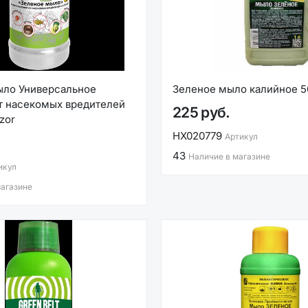
ыло Универсальное
Зеленое мыло калийное 
т насекомых вредителей
225 руб.
zor
НХ020779
Артикул
43
Наличие в магазине
икул
магазине